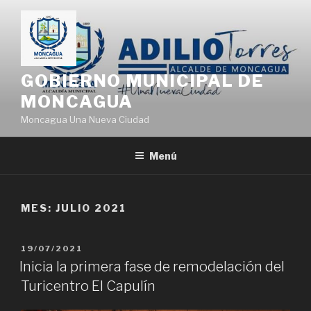
Saltar
al
contenido
GOBIERNO MUNICIPAL DE
MONCAGUA
Moncagua Una Nueva Ciudad
Menú
MES:
JULIO 2021
PUBLICADO
19/07/2021
EL
Inicia la primera fase de remodelación del
Turicentro El Capulín